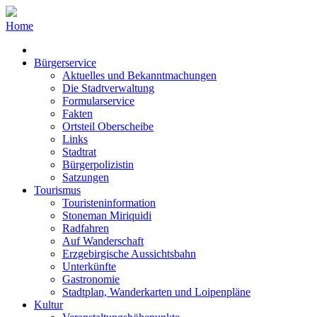
Home
Bürgerservice
Aktuelles und Bekanntmachungen
Die Stadtverwaltung
Formularservice
Fakten
Ortsteil Oberscheibe
Links
Stadtrat
Bürgerpolizistin
Satzungen
Tourismus
Touristeninformation
Stoneman Miriquidi
Radfahren
Auf Wanderschaft
Erzgebirgische Aussichtsbahn
Unterkünfte
Gastronomie
Stadtplan, Wanderkarten und Loipenpläne
Kultur