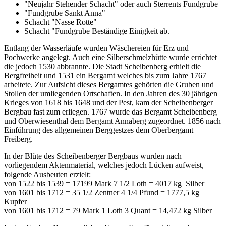
"Neujahr Stehender Schacht" oder auch Sterrents Fundgrube
"Fundgrube Sankt Anna"
Schacht "Nasse Rotte"
Schacht "Fundgrube Beständige Einigkeit ab.
Entlang der Wasserläufe wurden Wäschereien für Erz und
Pochwerke angelegt. Auch eine Silberschmelzhütte wurde errichtet
die jedoch 1530 abbrannte. Die Stadt Scheibenberg erhielt die
Bergfreiheit und 1531 ein Bergamt welches bis zum Jahre 1767
arbeitete. Zur Aufsicht dieses Bergamtes gehörten die Gruben und
Stollen der umliegenden Ortschaften. In den Jahren des 30 jährigen
Krieges von 1618 bis 1648 und der Pest, kam der Scheibenberger
Bergbau fast zum erliegen. 1767 wurde das Bergamt Scheibenberg
und Oberwiesenthal dem Bergamt Annaberg zugeordnet. 1856 nach
Einführung des allgemeinen Berggestzes dem Oberbergamt
Freiberg.
In der Blüte des Scheibenberger Bergbaus wurden nach
vorliegendem Aktenmaterial, welches jedoch Lücken aufweist,
folgende Ausbeuten erzielt:
von 1522 bis 1539 = 17199 Mark 7 1/2 Loth = 4017 kg Silber
von 1601 bis 1712 = 35 1/2 Zentner 4 1/4 Pfund = 1777,5 kg
Kupfer
von 1601 bis 1712 = 79 Mark 1 Loth 3 Quant = 14,472 kg Silber