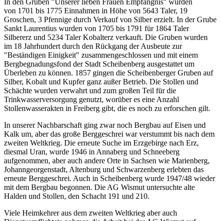
In den Gruben "Unserer lieben Frauen Empfängnis" wurden
von 1701 bis 1775 Einnahmen in Höhe von 5643 Taler, 19
Groschen, 3 Pfennige durch Verkauf von Silber erzielt. In der Grube
Sankt Laurentius wurden von 1705 bis 1791 für 1864 Taler
Silbererz und 5234 Taler Kobalterz verkauft. Die Gruben wurden
im 18 Jahrhundert durch den Rückgang der Ausbeute zur
"Beständigen Einigkeit" zusammengeschlossen und mit einem
Bergbegnadungsfond der Stadt Scheibenberg ausgestattet um
Überleben zu können. 1857 gingen die Scheibenberger Gruben auf
Silber, Kobalt und Kupfer ganz außer Betrieb. Die Stollen und
Schächte wurden verwahrt und zum großen Teil für die
Trinkwasserversorgung genutzt, worüber es eine Anzahl
Stollenwasserakten in Freiberg gibt, die es noch zu erforschen gilt.
In unserer Nachbarschaft ging zwar noch Bergbau auf Eisen und
Kalk um, aber das große Berggeschrei war verstummt bis nach dem
zweiten Weltkrieg. Die erneute Suche im Erzgebirge nach Erz,
diesmal Uran, wurde 1946 in Annaberg und Schneeberg
aufgenommen, aber auch andere Orte in Sachsen wie Marienberg,
Johanngeorgenstadt, Altenburg und Schwarzenberg erlebten das
erneute Berggeschrei. Auch in Scheibenberg wurde 1947/48 wieder
mit dem Bergbau begonnen. Die AG Wismut untersuchte alte
Halden und Stollen, den Schacht 191 und 210.
Viele Heimkehrer aus dem zweiten Weltkrieg aber auch