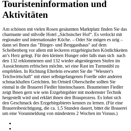
Touristeninformation und
Aktivitäten
Am schönen mit vielen Rosen gesäumten Marktplatz finden Sie das
charmante und stilvolle Hotel „Sächsischer Hof“. Es verlockt mit
regionaler und internationaler Küche. – Oder Sie mögen es urig –
dann sei Ihnen das "Bürger- und Berggasthaus" auf dem
Scheibenberg vor allem mit leckeren erzgebirgischen Köstlichkeiten
an’s Herz gelegt. Für den kleinen Hunger oder falls man sich nach
den 132 erklommenen und 132 wieder abgestiegenen Stufen im
Aussichtsturm erfrischen möchte, sei eine Rast im Turmstübl zu
empfehlen. In Richtung Elterlein erwartet Sie die "Wiesner's
Teichwirtschaft" mit einer selbstgefangenen Forelle oder anderen
schmackhaften Gerichten. Im Ortsteil Oberscheibe sollten Sie
einmal in die Brauerei Fiedler hineinschauen. Braumeister Fiedler
zeigt Ihnen gern wie sein Erzgebirgsbier mit modernster Technik
hergestellt wird und erklärt ihnen den Brauprozess. Es lohnt sich
den Geschmack des Erzgebirgsbieres kennen zu lernen. (Für eine
Brauereibesichtigung, die ca. 1,5 Stunden dauert, bittet die Brauerei
um eine Voranmeldung von mindestens 2 Wochen im Voraus.)