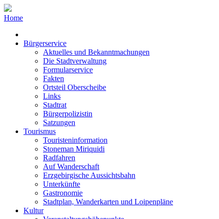
Home
Bürgerservice
Aktuelles und Bekanntmachungen
Die Stadtverwaltung
Formularservice
Fakten
Ortsteil Oberscheibe
Links
Stadtrat
Bürgerpolizistin
Satzungen
Tourismus
Touristeninformation
Stoneman Miriquidi
Radfahren
Auf Wanderschaft
Erzgebirgische Aussichtsbahn
Unterkünfte
Gastronomie
Stadtplan, Wanderkarten und Loipenpläne
Kultur