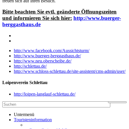
freuen sich auf Ihren Besuch.
Bitte beachten Sie evtl. geänderte Öffnungszeiten
und informieren Sie sich hier:
http://www.buerger-
berggasthaus.de
http://www.facebook.com/Aussichtsturm/
http://www.buerger-berggasthaus.de/
http://www.neu.oberscheibe.de/
http://schlettau.de/
http://www.schloss-schlettau.de/site-assistent/cms-admin/user/
Loipenverein Schlettau
http://loipen-langlauf-schlettau.de/
Untermenü
Touristeninformation