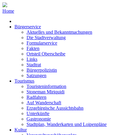
Home
Bürgerservice
Aktuelles und Bekanntmachungen
Die Stadtverwaltung
Formularservice
Fakten
Ortsteil Oberscheibe
Links
Stadtrat
Bürgerpolizistin
Satzungen
Tourismus
Touristeninformation
Stoneman Miriquidi
Radfahren
Auf Wanderschaft
Erzgebirgische Aussichtsbahn
Unterkünfte
Gastronomie
Stadtplan, Wanderkarten und Loipenpläne
Kultur