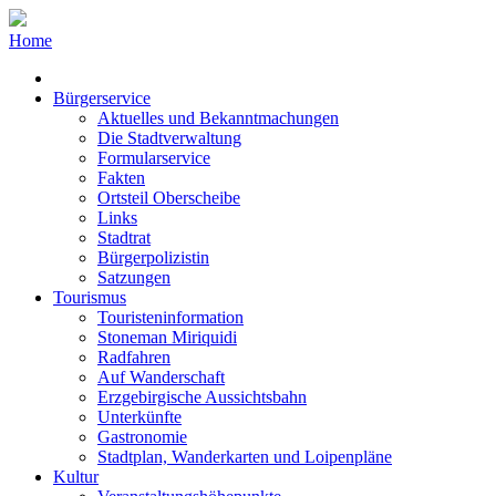
Home
Bürgerservice
Aktuelles und Bekanntmachungen
Die Stadtverwaltung
Formularservice
Fakten
Ortsteil Oberscheibe
Links
Stadtrat
Bürgerpolizistin
Satzungen
Tourismus
Touristeninformation
Stoneman Miriquidi
Radfahren
Auf Wanderschaft
Erzgebirgische Aussichtsbahn
Unterkünfte
Gastronomie
Stadtplan, Wanderkarten und Loipenpläne
Kultur