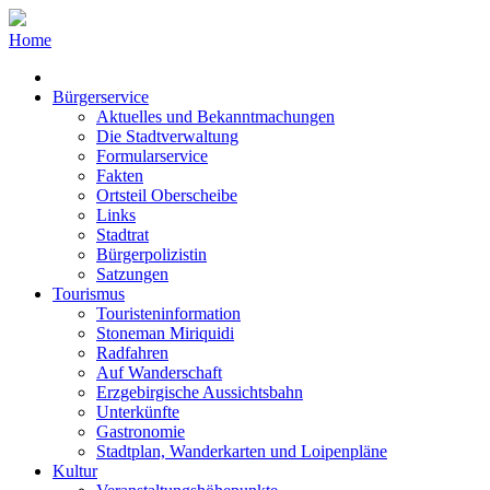
Home
Bürgerservice
Aktuelles und Bekanntmachungen
Die Stadtverwaltung
Formularservice
Fakten
Ortsteil Oberscheibe
Links
Stadtrat
Bürgerpolizistin
Satzungen
Tourismus
Touristeninformation
Stoneman Miriquidi
Radfahren
Auf Wanderschaft
Erzgebirgische Aussichtsbahn
Unterkünfte
Gastronomie
Stadtplan, Wanderkarten und Loipenpläne
Kultur