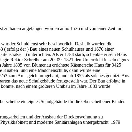
ist zu bauen angefangen worden anno 1536 und von einer Zeit tur
 war der Schuldienst sehr beschwerlich. Deshalb wurden die
3 ( erfolgt der ) Bau eines neuen Schulhauses und 1670 einer
artenstraße 1 ) unterrichten. Als er 1784 starb, schenkte er sein Haus
rlegte Rektor Schreiber am 20. 09. 1821 den Unterrricht in sein eignes
m Jahre 1805 von Blumenau errichtete Kästnersche Haus für 3425
eine Knaben- und eine Mädchenschule, dann wurde eine
52/53 zum Amtsgeicht umgebaut, und ab 1855 als solches genutzt. Aus
rten das neue Schulgebäude fertiggestellt war. Der Bau erfolgte in
n konnte. nach einem größeren Umbau im Jahre 1883 wurde
Oberscheibe ein eignes Schulgebäude für die Oberscheibener Kinder
nierungsarbeiten und der Ausbau der Direktorwohnung zu
n Physikkabinett und moderne Sanitäranlagen untergebracht. 1979