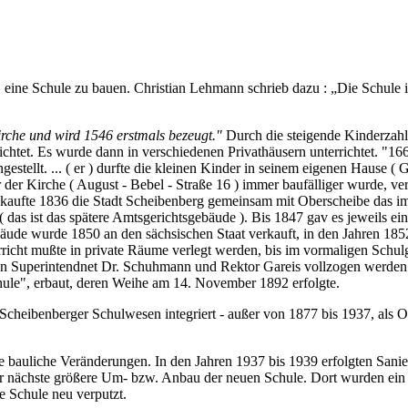
, eine Schule zu bauen. Christian Lehmann schrieb dazu :
Die Schule 
irche und wird 1546 erstmals bezeugt."
Durch die steigende Kinderzahl
chtet. Es wurde dann in verschiedenen Privathäusern unterrichtet. "166
stellt. ... ( er ) durfte die kleinen Kinder in seinem eigenen Hause ( G
 der Kirche ( August - Bebel - Straße 16 ) immer baufälliger wurde, ve
 kaufte 1836 die Stadt Scheibenberg gemeinsam mit Oberscheibe das i
 das ist das spätere Amtsgerichtsgebäude ). Bis 1847 gav es jeweils 
bäude wurde 1850 an den sächsischen Staat verkauft, in den Jahren 18
cht mußte in private Räume verlegt werden, bis im vormaligen Schulga
von Superintendnet Dr. Schuhmann und Rektor Gareis vollzogen werde
ule", erbaut, deren Weihe am 14. November 1892 erfolgte.
Scheibenberger Schulwesen integriert - außer von 1877 bis 1937, als 
ige bauliche Veränderungen. In den Jahren 1937 bis 1939 erfolgten Sa
 der nächste größere Um- bzw. Anbau der neuen Schule. Dort wurden ei
e Schule neu verputzt.