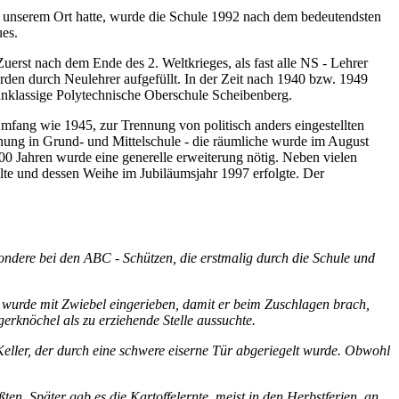
 unserem Ort hatte, wurde die Schule 1992 nach dem bedeutendsten
es.
rst nach dem Ende des 2. Weltkrieges, als fast alle NS - Lehrer
rden durch Neulehrer aufgefüllt. In der Zeit nach 1940 bzw. 1949
hnklassige Polytechnische Oberschule Scheibenberg.
fang wie 1945, zur Trennung von politisch anders eingestellten
ennung in Grund- und Mittelschule - die räumliche wurde im August
00 Jahren wurde eine generelle erweiterung nötig. Neben vielen
llte und dessen Weihe im Jubiläumsjahr 1997 erfolgte. Der
esondere bei den ABC - Schützen, die erstmalig durch die Schule und
ck wurde mit Zwiebel eingerieben, damit er beim Zuschlagen brach,
erknöchel als zu erziehende Stelle aussuchte.
Keller, der durch eine schwere eiserne Tür abgeriegelt wurde. Obwohl
ten. Später gab es die Kartoffelernte, meist in den Herbstferien, an