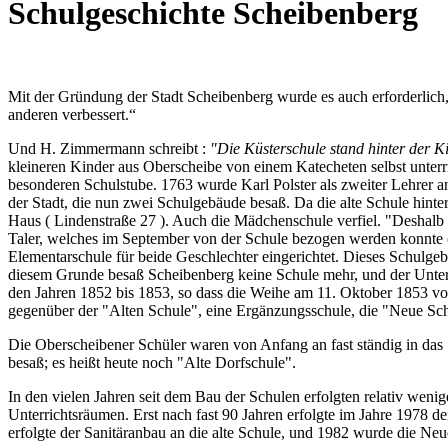
Schulgeschichte Scheibenberg
Mit der Gründung der Stadt Scheibenberg wurde es auch erforderlich
anderen verbessert.
Und H. Zimmermann schreibt :
"Die Küsterschule stand hinter der K
kleineren Kinder aus Oberscheibe von einem Katecheten selbst unterri
besonderen Schulstube. 1763 wurde Karl Polster als zweiter Lehrer ange
der Stadt, die nun zwei Schulgebäude besaß. Da die alte Schule hinter
Haus ( Lindenstraße 27 ). Auch die Mädchenschule verfiel. "Deshalb
Taler, welches im September von der Schule bezogen werden konnte (
Elementarschule für beide Geschlechter eingerichtet. Dieses Schulge
diesem Grunde besaß Scheibenberg keine Schule mehr, und der Unterri
den Jahren 1852 bis 1853, so dass die Weihe am 11. Oktober 1853 
gegenüber der "Alten Schule", eine Ergänzungsschule, die "Neue Sch
Die Oberscheibener Schüler waren von Anfang an fast ständig in das 
besaß; es heißt heute noch "Alte Dorfschule".
In den vielen Jahren seit dem Bau der Schulen erfolgten relativ wen
Unterrichtsräumen. Erst nach fast 90 Jahren erfolgte im Jahre 1978
erfolgte der Sanitäranbau an die alte Schule, und 1982 wurde die Neu