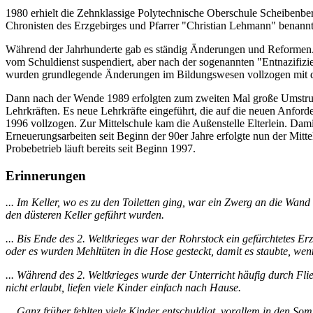
1980 erhielt die Zehnklassige Polytechnische Oberschule Scheibenb
Chronisten des Erzgebirges und Pfarrer "Christian Lehmann" benann
Während der Jahrhunderte gab es ständig Änderungen und Reformen. T
vom Schuldienst suspendiert, aber nach der sogenannten "Entnazifizi
wurden grundlegende Änderungen im Bildungswesen vollzogen mit dem
Dann nach der Wende 1989 erfolgten zum zweiten Mal große Umstruktu
Lehrkräften. Es neue Lehrkräfte eingeführt, die auf die neuen Anford
1996 vollzogen. Zur Mittelschule kam die Außenstelle Elterlein. Dam
Erneuerungsarbeiten seit Beginn der 90er Jahre erfolgte nun der Mitt
Probebetrieb läuft bereits seit Beginn 1997.
Erinnerungen
... Im Keller, wo es zu den Toiletten ging, war ein Zwerg an die Wand
den düsteren Keller geführt wurden.
... Bis Ende des 2. Weltkrieges war der Rohrstock ein gefürchtetes E
oder es wurden Mehltüten in die Hose gesteckt, damit es staubte, wen
... Während des 2. Weltkrieges wurde der Unterricht häufig durch Fl
nicht erlaubt, liefen viele Kinder einfach nach Hause.
... Ganz früher fehlten viele Kinder entschuldigt, vorallem in den So