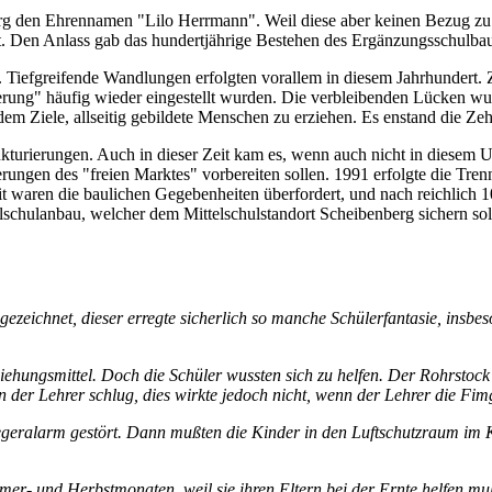
erg den Ehrennamen "Lilo Herrmann". Weil diese aber keinen Bezug zu
t. Den Anlass gab das hundertjährige Bestehen des Ergänzungsschulbau
iefgreifende Wandlungen erfolgten vorallem in diesem Jahrhundert. Zue
erung" häufig wieder eingestellt wurden. Die verbleibenden Lücken wu
 Ziele, allseitig gebildete Menschen zu erziehen. Es enstand die Ze
rierungen. Auch in dieser Zeit kam es, wenn auch nicht in diesem Um
erungen des "freien Marktes" vorbereiten sollen. 1991 erfolgte die Tr
it waren die baulichen Gegebenheiten überfordert, und nach reichlich 1
elschulanbau, welcher dem Mittelschulstandort Scheibenberg sichern so
 gezeichnet, dieser erregte sicherlich so manche Schülerfantasie, insb
rziehungsmittel. Doch die Schüler wussten sich zu helfen. Der Rohrsto
n der Lehrer schlug, dies wirkte jedoch nicht, wenn der Lehrer die Fimg
iegeralarm gestört. Dann mußten die Kinder in den Luftschutzraum im 
mmer- und Herbstmonaten, weil sie ihren Eltern bei der Ernte helfen muß