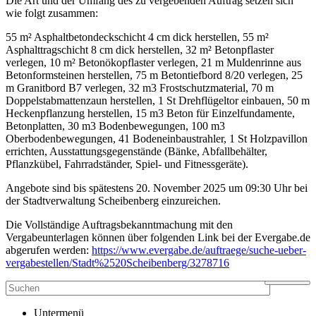
Die Art und der Umfang des zu vergebenden Auftrag setzen sich
wie folgt zusammen:
55 m² Asphaltbetondeckschicht 4 cm dick herstellen, 55 m²
Asphalttragschicht 8 cm dick herstellen, 32 m² Betonpflaster
verlegen, 10 m² Betonökopflaster verlegen, 21 m Muldenrinne aus
Betonformsteinen herstellen, 75 m Betontiefbord 8/20 verlegen, 25
m Granitbord B7 verlegen, 32 m3 Frostschutzmaterial, 70 m
Doppelstabmattenzaun herstellen, 1 St Drehflügeltor einbauen, 50 m
Heckenpflanzung herstellen, 15 m3 Beton für Einzelfundamente,
Betonplatten, 30 m3 Bodenbewegungen, 100 m3
Oberbodenbewegungen, 41 Bodeneinbaustrahler, 1 St Holzpavillon
errichten, Ausstattungsgegenstände (Bänke, Abfallbehälter,
Pflanzkübel, Fahrradständer, Spiel- und Fitnessgeräte).
Angebote sind bis spätestens 20. November 2025 um 09:30 Uhr bei
der Stadtverwaltung Scheibenberg einzureichen.
Die Vollständige Auftragsbekanntmachung mit den
Vergabeunterlagen können über folgenden Link bei der Evergabe.de
abgerufen werden:
https://www.evergabe.de/auftraege/suche-ueber-
vergabestellen/Stadt%2520Scheibenberg/3278716
Untermenü