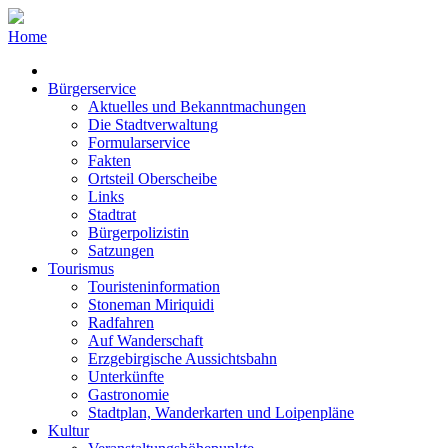
Home
Bürgerservice
Aktuelles und Bekanntmachungen
Die Stadtverwaltung
Formularservice
Fakten
Ortsteil Oberscheibe
Links
Stadtrat
Bürgerpolizistin
Satzungen
Tourismus
Touristeninformation
Stoneman Miriquidi
Radfahren
Auf Wanderschaft
Erzgebirgische Aussichtsbahn
Unterkünfte
Gastronomie
Stadtplan, Wanderkarten und Loipenpläne
Kultur